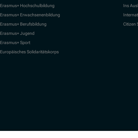
Erasmus+ Hochschulbildung
Ins Aus
Erasmus+ Erwachsenenbildung
Interna
Erasmus+ Berufsbildung
Citizen
Erasmus+ Jugend
Erasmus+ Sport
Europäisches Solidaritätskorps