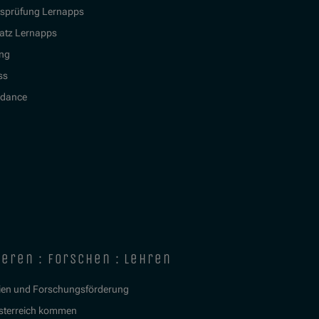
tsprüfung Lernapps
atz Lernapps
ing
ss
idance
ieren : forschen : lehren
ien und Forschungsförderung
sterreich kommen