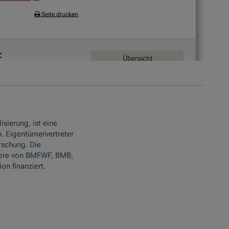
isierung, ist eine
. Eigentümervertreter
rschung. Die
ere von BMFWF, BMB,
n finanziert.