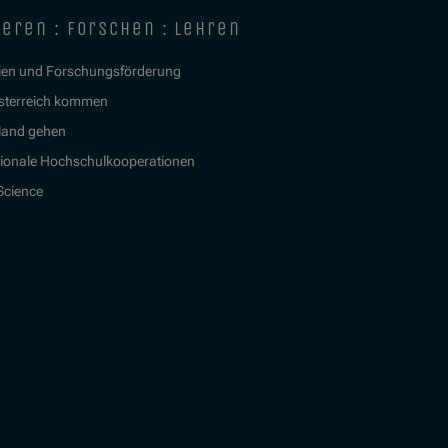
ieren : forschen : lehren
ien und Forschungsförderung
sterreich kommen
land gehen
tionale Hochschulkooperationen
 Science