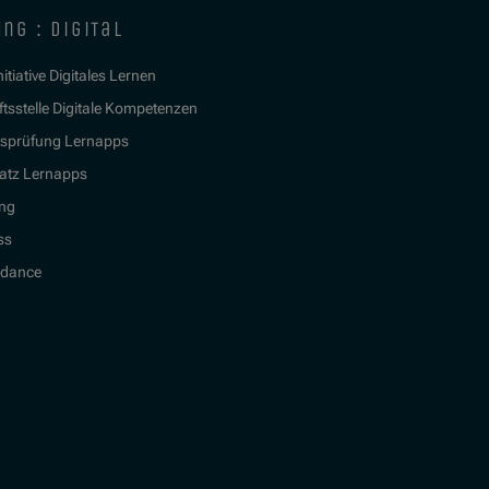
ng : digital
itiative Digitales Lernen
tsstelle Digitale Kompetenzen
tsprüfung Lernapps
atz Lernapps
ing
ss
idance