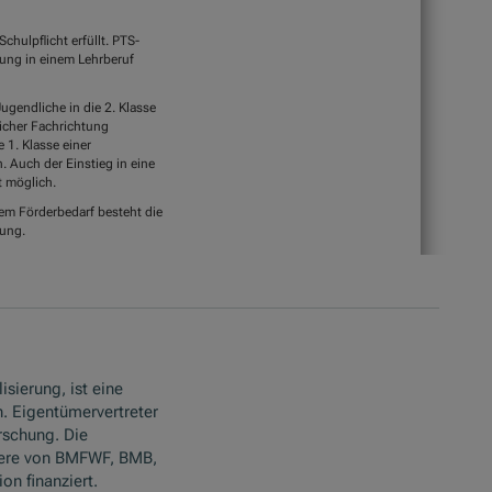
isierung, ist eine
. Eigentümervertreter
rschung. Die
ere von BMFWF, BMB,
n finanziert.