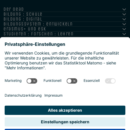
der oead
bildung : schule
bildung : digital
bildungssystem : entwickeln
erasmus+ und esk
studieren : forschen : lehren
hochschule : strategie : international
Impressum
Datenschutz
Barrierefreiheitserklärung
Meldestellen/Hinweisgeber
Safeguarding Policy
Sitemap