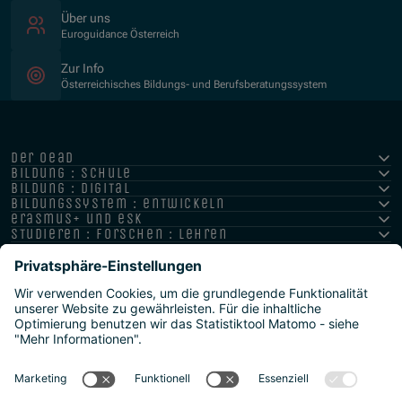
Über uns
Euroguidance Österreich
Zur Info
Österreichisches Bildungs- und Berufsberatungssystem
der oead
bildung : schule
bildung : digital
bildungssystem : entwickeln
erasmus+ und esk
studieren : forschen : lehren
hochschule : strategie : international