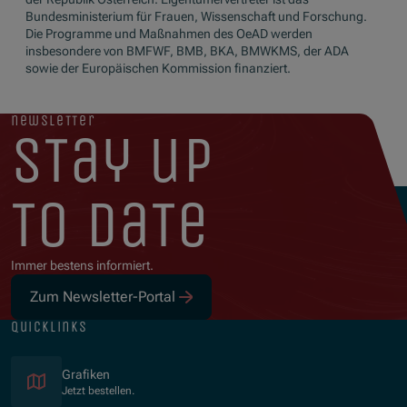
Bundesministerium für Frauen, Wissenschaft und Forschung.
Die Programme und Maßnahmen des OeAD werden
insbesondere von BMFWF, BMB, BKA, BMWKMS, der ADA
sowie der Europäischen Kommission finanziert.
newsletter
stay up
to date
Immer bestens informiert.
Zum Newsletter-Portal
quicklinks
Grafiken
Jetzt bestellen.